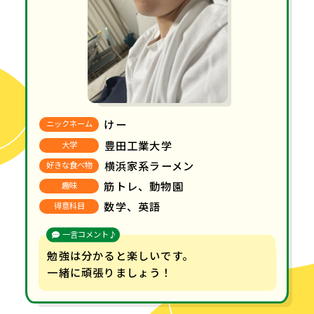
けー
ニックネーム
豊田工業大学
大学
横浜家系ラーメン
好きな食べ物
筋トレ、動物園
趣味
数学、英語
得意科目
一言コメント♪
勉強は分かると楽しいです。
一緒に頑張りましょう！