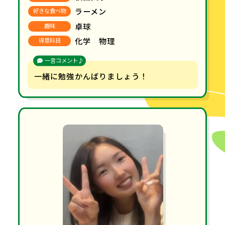
ラーメン
好きな食べ物
卓球
趣味
化学 物理
得意科目
一言コメント♪
一緒に勉強かんばりましょう！