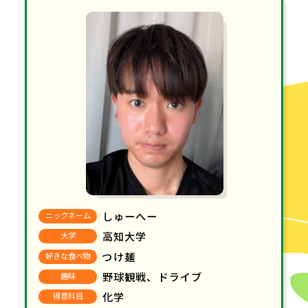
しゅーへー
ニックネーム
高知大学
大学
つけ麺
好きな食べ物
野球観戦、ドライブ
趣味
化学
得意科目