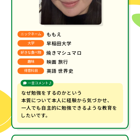
ももえ
ニックネーム
早稲田大学
大学
焼きマシュマロ
好きな食べ物
映画 旅行
趣味
英語 世界史
得意科目
一言コメント♪
なぜ勉強をするのかという
本質について
本人に経験から気づかせ、
一人でも自主的に勉強できるような教育を
したいです。