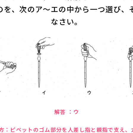
のを、次のア～エの中から一つ選び、
なさい。
解答 ：ウ
ち方：ピペットのゴム部分を人差し指と親指で支え、