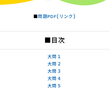
■
問題PDF(リンク)
■目次
大問１
大問２
大問３
大問４
大問５