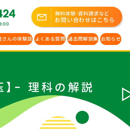
424
無料体験･資料請求など
お問い合わせはこちら
:00
徒さんの体験談
よくある質問
過去問解説集
お知らせ
】- 理科の解説