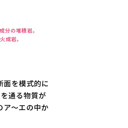
成分の堆積岩。
た火成岩。
。
断面を模式的に
Xを通る物質が
のア～エの中か