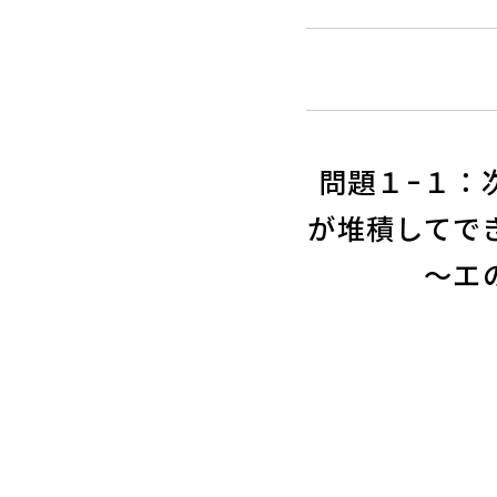
問題１-１：
が堆積してで
～エ