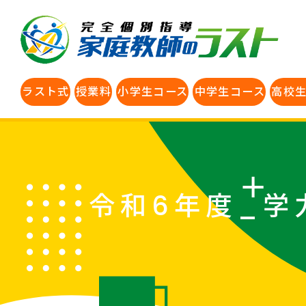
ラスト式
授業料
小学生コース
中学生コース
高校
令和6年度_学