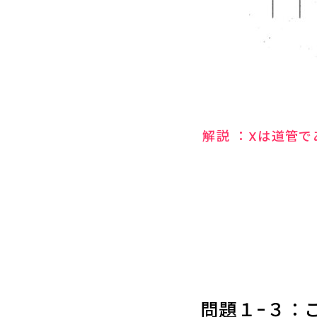
解説 ：Xは道管
問題１-３：