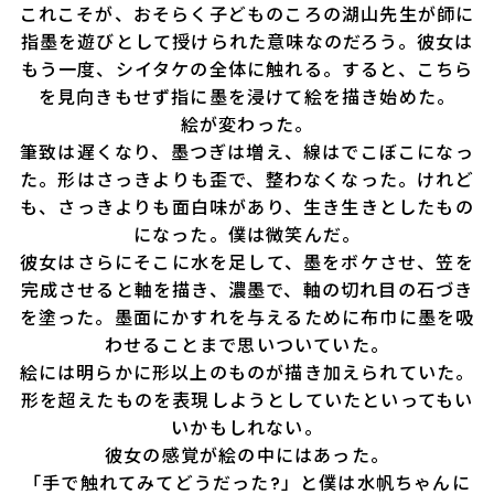
これこそが、おそらく子どものころの湖山先生が師に
指墨を遊びとして授けられた意味なのだろう。彼女は
もう一度、シイタケの全体に触れる。すると、こちら
を見向きもせず指に墨を浸けて絵を描き始めた。
絵が変わった。
筆致は遅くなり、墨つぎは増え、線はでこぼこになっ
た。形はさっきよりも歪で、整わなくなった。けれど
も、さっきよりも面白味があり、生き生きとしたもの
になった。僕は微笑んだ。
彼女はさらにそこに水を足して、墨をボケさせ、笠を
完成させると軸を描き、濃墨で、軸の切れ目の石づき
を塗った。墨面にかすれを与えるために布巾に墨を吸
わせることまで思いついていた。
絵には明らかに形以上のものが描き加えられていた。
形を超えたものを表現しようとしていたといってもい
いかもしれない。
彼女の感覚が絵の中にはあった。
「手で触れてみてどうだった?」と僕は水帆ちゃんに