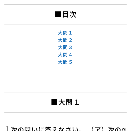
■目次
大問１
大問２
大問３
大問４
大問５
■大問１
] 次の問いに答えなさい。 （ア）次のa