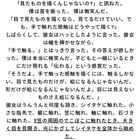
「見たものを描くんじゃないの?」と訊ねた。
僕は首を振った。 僕は微笑んだ。
「目で見たものを描くなら、見てるだけでいい。で
も、手で触れた感触はどうやって描く?」
しばらくして、彼女はハッとしたように言った。彼女
は瞳を輝かせながら、
「手で触る。」とはっきり言った。その答えが欲しか
った。僕は本当に微笑んだ。子どもと一緒にいるとき
にだけ現れる「伝わる」という感覚だった。
「そうだよ。手で触った感触を描くには、触るしかな
い。目で見たものだけが、絵になるんじゃないんだ。
形だけが絵になるんじゃないんだよ。目には見えない
ものさえ絵になるんだ。」
彼女はうんうんと何度も頷き、シイタケに触れた。小
さな指先で、襞に触れ、笠に触れ、軸に触れ、石づき
に触れた。
3笠の周囲のでこぼこに触れたとき、大き
く目を見開き、光にかざしてシイタケを全体から眺め
た。