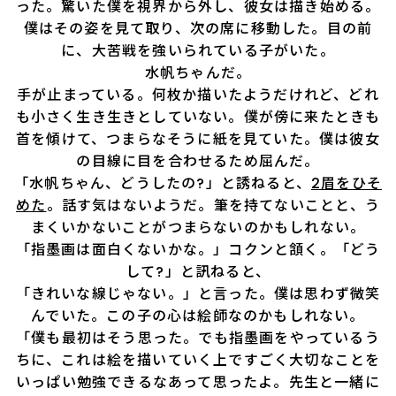
った。驚いた僕を視界から外し、彼女は描き始める。
僕はその姿を見て取り、次の席に移動した。目の前
に、大苦戦を強いられている子がいた。
水帆ちゃんだ。
手が止まっている。何枚か描いたようだけれど、どれ
も小さく生き生きとしていない。僕が傍に来たときも
首を傾けて、つまらなそうに紙を見ていた。僕は彼女
の目線に目を合わせるため屈んだ。
「水帆ちゃん、どうしたの?」と誘ねると、
2眉をひそ
めた
。話す気はないようだ。筆を持てないことと、う
まくいかないことがつまらないのかもしれない。
「指墨画は面白くないかな。」コクンと頷く。「どう
して?」と訊ねると、
「きれいな線じゃない。」と言った。僕は思わず微笑
んでいた。この子の心は絵師なのかもしれない。
「僕も最初はそう思った。でも指墨画をやっているう
ちに、これは絵を描いていく上ですごく大切なことを
いっぱい勉強できるなあって思ったよ。先生と一緒に