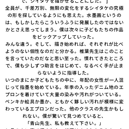
で、シイタケを描かせることにした。 ]
全員が、千差万別、無限の変化をするシイタケの究極
の形を探しているようにも思えた。水墨画というの
は、もしかしたらこういうふうに発展したのではない
かとさえ思ってしまう。僕は次々に子どもたちの作品
をピックアップしていった。
みんな違う。そして、描き始めれば、それぞれが比べ
ようのない個性なのだと分かる。椎葉先生はこのこと
を言っていたのだなと思い至った。慣れてきたところ
で、僕も少しずつ助言をはじめて、なるべく手が止ま
らないように指導した。
いつのまにか子どもたちの中に、年配の女性が一人混
じって指墨を始めている。年季の入ったデニム地のエ
プロンを着けていて大量の染みや汚れがついている。
ペンキか絵具か墨か、ともかく夥しい汚れが模様に変
わっているエプロンだった。他のクラスの先生かもし
れない。僕が驚いて見つめていると、
「青山先生、私も教えて下さい。」