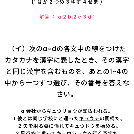
(1 はか 2 つめ 3 ゆず 4 せま )
解答 ： a:2 b:2 c:3 d:1
（イ）次のa~dの各文中の――線をつけた
カタカナを漢字に表したとき、その漢字
と同じ漢字を含むものを、あとの1~4の
中から一つずつ選び、その番号を答えな
さい。
a 会社から
キュウリョウ
が支払われる。
1 彼とは同じ学校にと通った
キュウチ
の間柄だ。
2 矢を射る姿に憧れて
キュウドウ
を始める。
3 飛行機に乗って
キュウシュウ
へ行く予定だ。