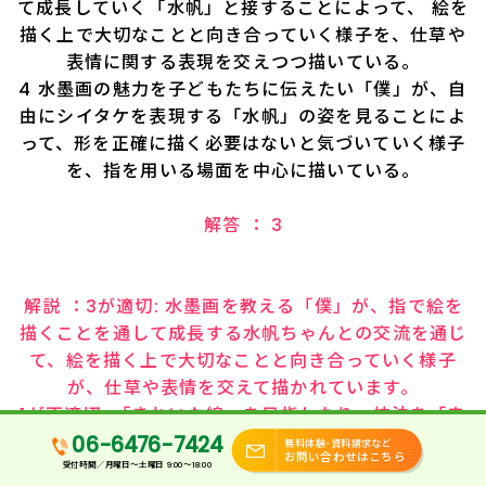
て成長していく「水帆」と接することによって、 絵を
描く上で大切なことと向き合っていく様子を、仕草や
表情に関する表現を交えつつ描いている。
4 水墨画の魅力を子どもたちに伝えたい「僕」が、自
由にシイタケを表現する「水帆」の姿を見ることによ
って、形を正確に描く必要はないと気づいていく様子
を、指を用いる場面を中心に描いている。
解答 ： 3
解説 ：3が適切: 水墨画を教える「僕」が、指で絵を
描くことを通して成長する水帆ちゃんとの交流を通じ
て、絵を描く上で大切なことと向き合っていく様子
が、仕草や表情を交えて描かれています。
1が不適切: 「きれいな線」を目指したり、技法を「忠
実に守る」描写はありません。
06-6476-7424
無料体験･資料請求など
お問い合わせはこちら
2が不適切: 「僕」と水帆ちゃんの間に「わだかまり」
受付時間／月曜日〜土曜日 9:00～18:00