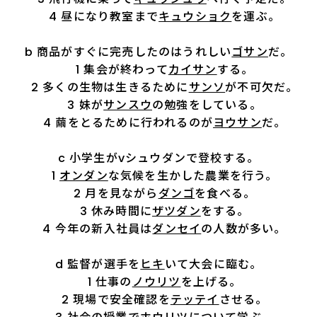
4 昼になり教室まで
キュウショク
を運ぶ。
b 商品がすぐに完売したのはうれしい
ゴサン
だ。
1 集会が終わって
カイサン
する。
2 多くの生物は生きるために
サンソ
が不可欠だ。
3 妹が
サンスウ
の勉強をしている。
4 繭をとるために行われるのが
ヨウサン
だ。
c 小学生がvシュウダンで登校する。
1
オンダン
な気候を生かした農業を行う。
2 月を見ながら
ダンゴ
を食べる。
3 休み時間に
ザツダン
をする。
4 今年の新入社員は
ダンセイ
の人数が多い。
d 監督が選手を
ヒキ
いて大会に臨む。
1 仕事の
ノウリツ
を上げる。
2 現場で安全確認を
テッテイ
させる。