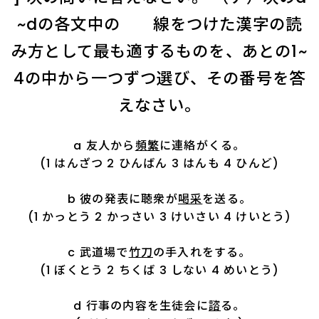
~dの各文中の 線をつけた漢字の読
み方として最も適するものを、あとの1~
4の中から一つずつ選び、その番号を答
えなさい。
a 友人から
頻繁
に連絡がくる。
(1 はんざつ 2 ひんばん 3 はんも 4 ひんど)
b 彼の発表に聴衆が
喝采
を送る。
(1 かっとう 2 かっさい 3 けいさい 4 けいとう)
c 武道場で
竹刀
の手入れをする。
(1 ぼくとう 2 ちくば 3 しない 4 めいとう)
d 行事の内容を生徒会に
諮
る。