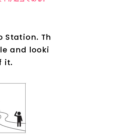
 Station. Th
le and looki
 it.