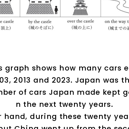
is graph shows how many cars 
3, 2013 and 2023. Japan was the
mber of cars Japan made kept g
n the next twenty years.
r hand, during these twenty yea
 but China went up from the sec