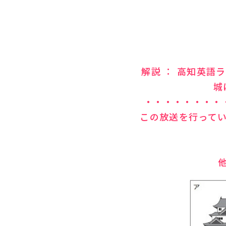
解説 ： 高知英
城
・・・・・・・・
この放送を行って