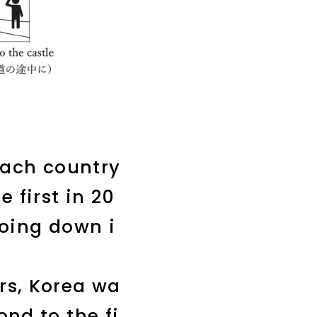
each country
 first in 20
oing down i
rs, Korea wa
ond to the fi