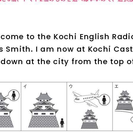
lcome to the Kochi English Radio
s Smith. I am now at Kochi Cast
down at the city from the top of