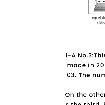
1-A No.3:Th
made in 200
03. The nu
On the othe
s the third,