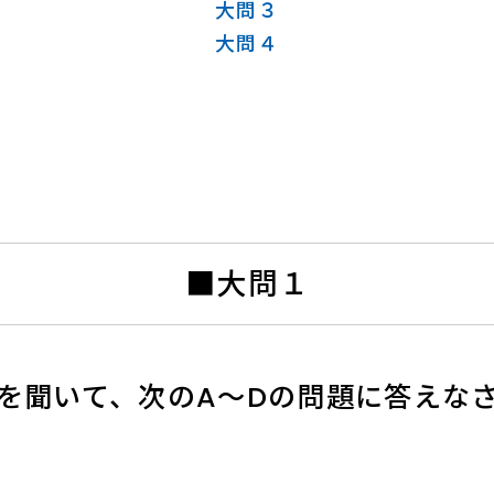
大問３
大問４
■大問１
を聞いて、次のA～Dの問題に答えな