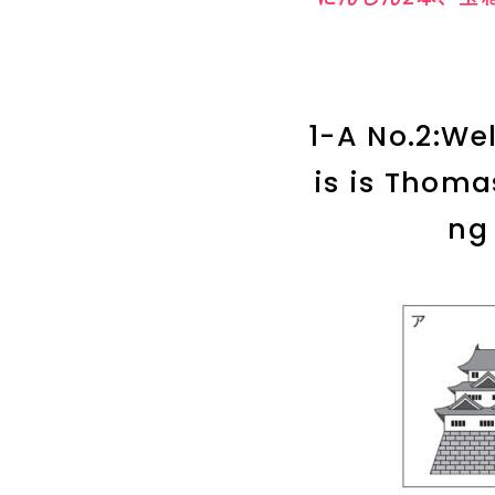
1-A No.2:We
is is Thoma
ng 