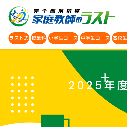
ラスト式
授業料
小学生コース
中学生コース
高校
2025