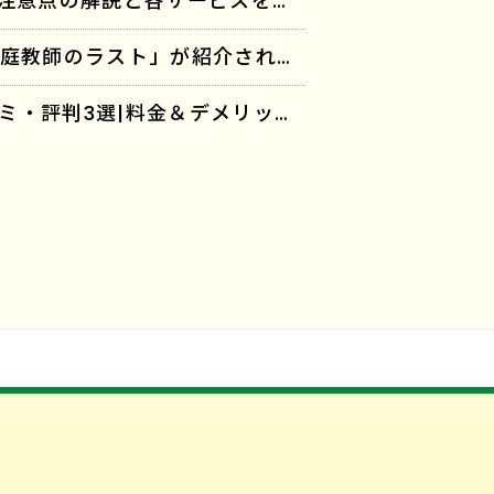
「オンライン家庭教師おすすめ18選！魅力・注意点の解説と各サービスを徹底比較」に「家庭教師のラスト」が紹介されました。
「オンライン家庭教師おすすめ13選」に「家庭教師のラスト」が紹介されました。
「【完全個別指導】家庭教師のラストの口コミ・評判3選|料金＆デメリットも解説」に「家庭教師のラスト」が紹介されました。