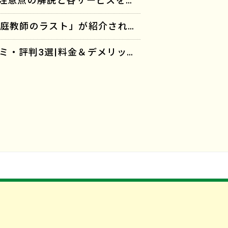
「オンライン家庭教師おすすめ18選！魅力・注意点の解説と各サービスを徹底比較」に「家庭教師のラスト」が紹介されました。
「オンライン家庭教師おすすめ13選」に「家庭教師のラスト」が紹介されました。
「【完全個別指導】家庭教師のラストの口コミ・評判3選|料金＆デメリットも解説」に「家庭教師のラスト」が紹介されました。